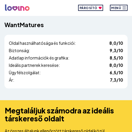
PÁROSÍTÓ
MENÜ
WantMatures
Oldal használhatósága és funkciói:
8,0/10
Biztonság:
9,3/10
Adatlap információk és grafika:
8,5/10
Ideális partnerek keresése:
8,0/10
Ügyfélszolgálat:
6,5/10
Ár:
7,3/10
Megtaláljuk számodra az ideális
társkereső oldalt
Az összes általunk ellenőrzött társkereső oldal közül