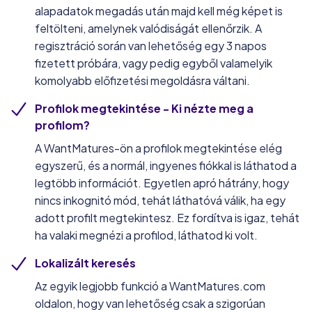
alapadatok megadás után majd kell még képet is
feltölteni, amelynek valódiságát ellenőrzik. A
regisztráció során van lehetőség egy 3 napos
fizetett próbára, vagy pedig egyből valamelyik
komolyabb előfizetési megoldásra váltani.
Profilok megtekintése - Ki nézte meg a
profilom?
A WantMatures-ön a profilok megtekintése elég
egyszerű, és a normál, ingyenes fiókkal is láthatod a
legtöbb információt. Egyetlen apró hátrány, hogy
nincs inkognitó mód, tehát láthatóvá válik, ha egy
adott profilt megtekintesz. Ez fordítva is igaz, tehát
ha valaki megnézi a profilod, láthatod ki volt.
Lokalizált keresés
Az egyik legjobb funkció a WantMatures.com
oldalon, hogy van lehetőség csak a szigorúan