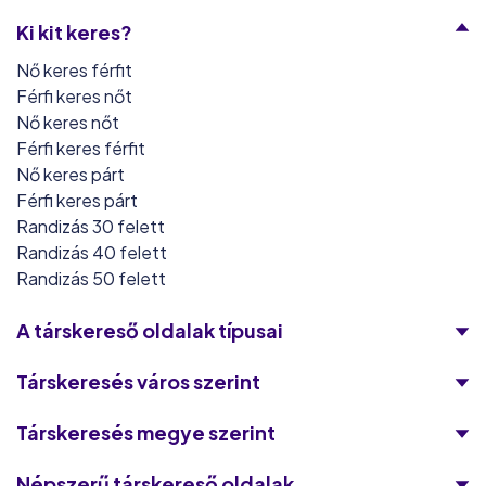
Ki kit keres?
Nő keres férfit
Férfi keres nőt
Nő keres nőt
Férfi keres férfit
Nő keres párt
Férfi keres párt
Randizás 30 felett
Randizás 40 felett
Randizás 50 felett
A társkereső oldalak típusai
Társkeresés város szerint
Társkeresés megye szerint
Népszerű társkereső oldalak