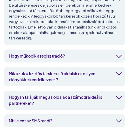
belül társkeresés céljából az emberek online ismerkednek
egymással. A társkeresők többsége egyedi célközönséggel
rendelkezik. A leggyakoribb társkeresők közé a hosszú távú
vagy az alkalmi kapcsolat keresésére specializálódott oldalak
tartoznak. Emellett olyan oldalakat is találhatunk, ahol közös
értékek alapján találhatjuk meg a társunkat (például vallásos
társkeresők).
Hogy működik a regisztráció?
Mik azok a fizetős társkereső oldalak és milyen
előnyökkel rendelkeznek?
Hogyan találják meg az oldalak a számodra ideális
partnereket?
Mit jelent az SMS randi?