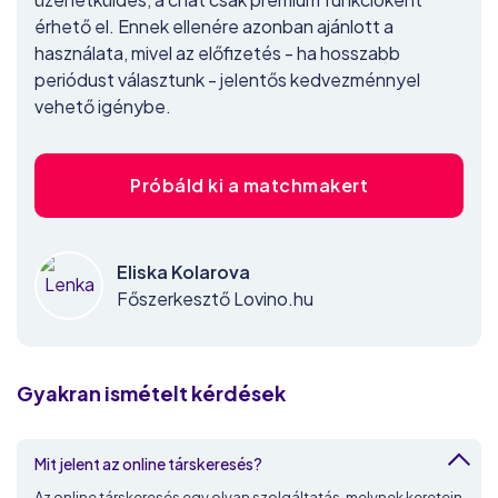
érhető el. Ennek ellenére azonban ajánlott a
használata, mivel az előfizetés - ha hosszabb
periódust választunk - jelentős kedvezménnyel
vehető igénybe.
Próbáld ki a matchmakert
Eliska Kolarova
Főszerkesztő Lovino.hu
Gyakran ismételt kérdések
Mit jelent az online társkeresés?
Az online társkeresés egy olyan szolgáltatás, melynek keretein