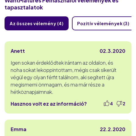
WantMatures
Felhasználói vélemények és
tapasztalatok
Az összes vélemény (4)
Pozitív vélemények (3)
Anett
02.3.2020
Igen sokan érdeklődtek irántam az oldalon, és
noha sokat lekoppintottam, mégis csak sikerült
végül egy olyan férfit találnom, aki segített újra
megismerni önmagam, és ma már része a
hétköznapjaimnak.
Hasznos volt ez az információ?
4
2
Emma
22.2.2020