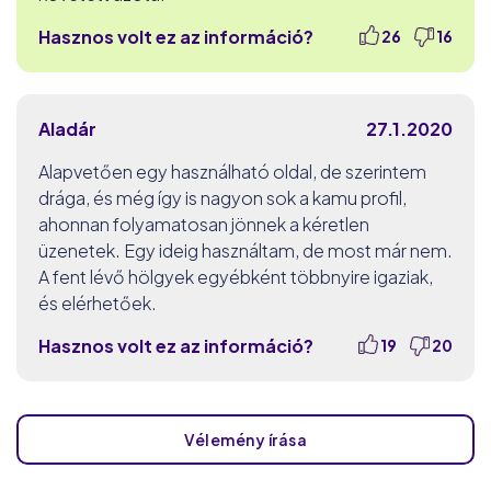
Hasznos volt ez az információ?
26
16
Aladár
27.1.2020
Alapvetően egy használható oldal, de szerintem
drága, és még így is nagyon sok a kamu profil,
ahonnan folyamatosan jönnek a kéretlen
üzenetek. Egy ideig használtam, de most már nem.
A fent lévő hölgyek egyébként többnyire igaziak,
és elérhetőek.
Hasznos volt ez az információ?
19
20
Vélemény írása