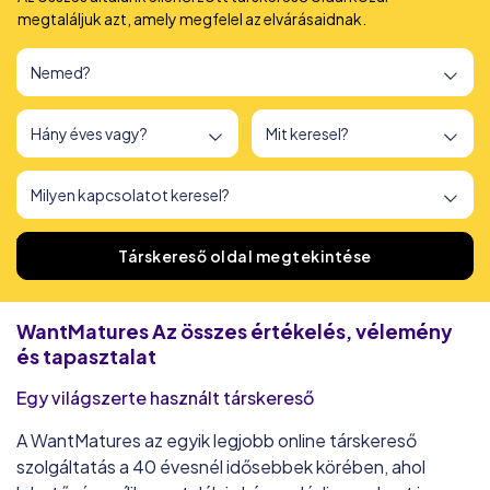
megtaláljuk azt, amely megfelel az elvárásaidnak.
166
társkereső oldalt találtunk
Társkereső oldal megtekintése
WantMatures
Az összes értékelés, vélemény
és tapasztalat
Egy világszerte használt társkereső
A WantMatures az egyik legjobb online társkereső
szolgáltatás a 40 évesnél idősebbek körében, ahol