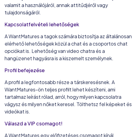
valamit a használójáról, annak attitűdjéről vagy
tulajdonságáról.
Kapcsolatfelvételi lehetőségek
A WantMatures a tagok számára biztosítja az általánosan
elérhető lehetőségek közül a chat és a csoportos chat
opciókat is. Lehetőség van video chatra és a
hangüzenet hagyásra is a kiszemelt személynek.
Profil befejezése
A profil a legfontosabb része a társkeresésnek. A
WantMatures-ön teljes profilt lehet készíteni, ami
tartalmaz leírást rólad, arról, hogy milyen kapcsolatra
vágysz és milyen nőket keresel. Tölthetsz fel képeket és
videókat is.
Válaszd a VIP csomagot!
A WantMatures egy előfizetéses csomagot kínál,