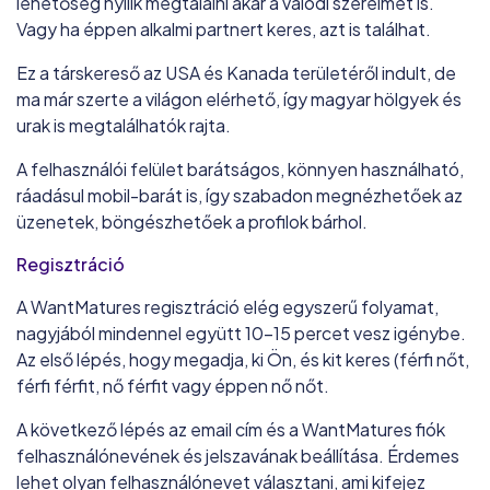
lehetőség nyílik megtalálni akár a valódi szerelmet is.
Vagy ha éppen alkalmi partnert keres, azt is találhat.
Ez a társkereső az USA és Kanada területéről indult, de
ma már szerte a világon elérhető, így magyar hölgyek és
urak is megtalálhatók rajta.
A felhasználói felület barátságos, könnyen használható,
ráadásul mobil-barát is, így szabadon megnézhetőek az
üzenetek, böngészhetőek a profilok bárhol.
Regisztráció
A WantMatures regisztráció elég egyszerű folyamat,
nagyjából mindennel együtt 10-15 percet vesz igénybe.
Az első lépés, hogy megadja, ki Ön, és kit keres (férfi nőt,
férfi férfit, nő férfit vagy éppen nő nőt.
A következő lépés az email cím és a WantMatures fiók
felhasználónevének és jelszavának beállítása. Érdemes
lehet olyan felhasználónevet választani, ami kifejez