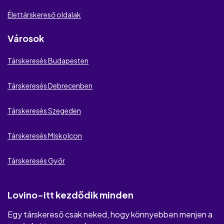
Viszonyom Értékelés
Élettárskereső oldalak
Párom.hu
Városok
Kézidő
Társkeresés Budapesten
Only Flirts
Társkeresés Debrecenben
Singles 50
Társkeresés Szegeden
WantMatures
Szexrandi.hu
Társkeresés Miskolcon
Társkeresés Győr
Lovino-itt kezdődik minden
Egy társkereső csak neked, hogy könnyebben menjen a