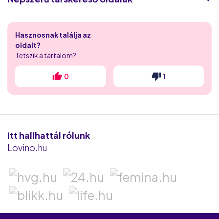
Victoria Milan
Hasznosnak találja az
Flirthits
oldalt?
Tetszik a tartalom?
Flirt.com
0
1
iDates
Randivonal
Puncs.hu
Itt hallhattál rólunk
Lovino.hu
Love.hu
Elittárs.hu
Be2