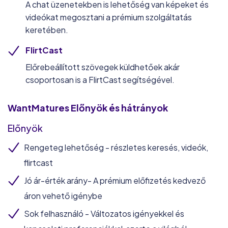
A chat üzenetekben is lehetőség van képeket és
videókat megosztani a prémium szolgáltatás
keretében.
FlirtCast
Előrebeállított szövegek küldhetőek akár
csoportosan is a FlirtCast segítségével.
WantMatures
Előnyök és hátrányok
Előnyök
Rengeteg lehetőség - részletes keresés, videók,
flirtcast
Jó ár-érték arány- A prémium előfizetés kedvező
áron vehető igénybe
Sok felhasználó - Változatos igényekkel és