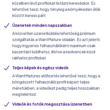
közelben lévő profilokat listázni kereséskor. Ez
lehetővé teszi, hogy tényleg a környékeden élők
között keress párt.
Üzenetek minden napszakban
A közvetlen üzenetküldési lehetőség prémium
szolgáltatás a WantMature oldalán. Ez azt jelenti,
hogy ingyenes felhasználóként maximum csak
kacsintást küldhetsz, illetve a kedvencek közé
rakhatsz profilokat.
Teljes képek és egész videók
A WantMatures előfizetés lehetővé teszi, hogy a
böngészett felhasználói profil képeit teljes
méretükben, a videókat pedig teljes hosszukban
megtekintsd.
Videók és fotók megosztása üzenetben