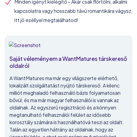
Minden igényt kielégítő - Akár csak flörtölni, alkalmi
kapcsolatra vagy hosszabb távú romantikára vágysz,
itt jó eséllyel megtalálhatod!
Saját véleményem a WantMatures társkereső
oldalról
A WantMatures ma már egy világszerte elérhető,
lokalizált szolgáltatást nyújtó társkereső. A kilenc
milliót meghaladó felhasználó bázis folyamatosan
bővül, és ma már magyar felhasználói is vannak az
oldalnak. Az egyszerű regisztráció és a könnyen
megtanulható felhasználói felület az idősebb
korosztály számára is használhatóvá teszi az oldalt.
Talán az egyetlen hátrány az oldalnak, hogy az
üzenetküldés, a chat csak prémium funkcióként