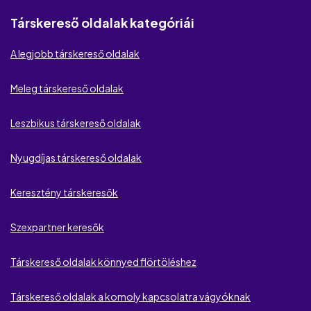
Lov.net
Társkereső oldalak kategóriái
CougarCrush
A legjobb társkereső oldalak
EliteDate
Meleg társkereső oldalak
International Cupid
Leszbikus társkereső oldalak
Academic Singles
Housewife Wanted
Nyugdíjas társkereső oldalak
MilfKereső
Keresztény társkeresők
Lust
Szexpartner keresők
Csajok és Pasik
Társkereső oldalak könnyed flörtöléshez
Fuckbook
Társkereső oldalak a komoly kapcsolatra vágyóknak