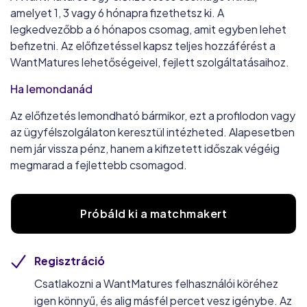
amelyet 1, 3 vagy 6 hónapra fizethetsz ki. A
legkedvezőbb a 6 hónapos csomag, amit egyben lehet
befizetni. Az előfizetéssel kapsz teljes hozzáférést a
WantMatures lehetőségeivel, fejlett szolgáltatásaihoz.
Ha lemondanád
Az előfizetés lemondható bármikor, ezt a profilodon vagy
az ügyfélszolgálaton keresztül intézheted. Alapesetben
nem jár vissza pénz, hanem a kifizetett időszak végéig
megmarad a fejlettebb csomagod.
Próbáld ki a matchmakert
Regisztráció
Csatlakozni a WantMatures felhasználói köréhez
igen könnyű, és alig másfél percet vesz igénybe. Az