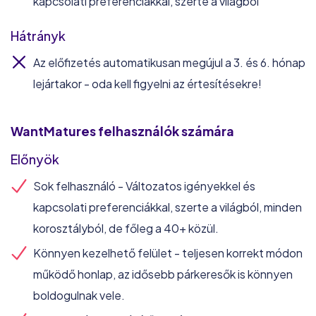
kapcsolati preferenciákkal, szerte a világból
Hátrányk
Az előfizetés automatikusan megújul a 3. és 6. hónap
lejártakor - oda kell figyelni az értesítésekre!
WantMatures
felhasználók számára
Előnyök
Sok felhasználó - Változatos igényekkel és
kapcsolati preferenciákkal, szerte a világból, minden
korosztályból, de főleg a 40+ közül.
Könnyen kezelhető felület - teljesen korrekt módon
működő honlap, az idősebb párkeresők is könnyen
boldogulnak vele.