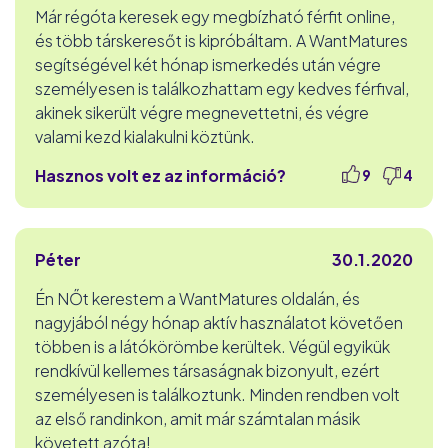
Már régóta keresek egy megbízható férfit online,
és több társkeresőt is kipróbáltam. A WantMatures
segítségével két hónap ismerkedés után végre
személyesen is találkozhattam egy kedves férfival,
akinek sikerült végre megnevettetni, és végre
valami kezd kialakulni köztünk.
Hasznos volt ez az információ?
9
4
Péter
30.1.2020
Én NŐt kerestem a WantMatures oldalán, és
nagyjából négy hónap aktív használatot követően
többen is a látókörömbe kerültek. Végül egyikük
rendkívül kellemes társaságnak bizonyult, ezért
személyesen is találkoztunk. Minden rendben volt
az első randinkon, amit már számtalan másik
követett azóta!