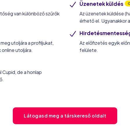
Üzenetek küldés
C
etőség van különböző szűrők
Az üzenetek küldése (h
érhető el. Ugyanakkor a
Hirdetésmentessé
meg utoljára a profiljukat,
Az előfizetés egyik előn
 online utoljára.
felülete.
l Cupid, de a honlap
ő.
Látogasd meg a társkereső oldalt