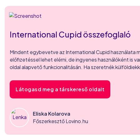
International Cupid összefoglaló
Mindent egybevetve az International Cupid használata me
előfizetéssel lehet elérni, de ingyenes használóként is 
oldal alapvető funkcionalitásán. Ha szeretnék külföldiekk
Látogasd meg a társkereső oldalt
Eliska Kolarova
Főszerkesztő Lovino.hu