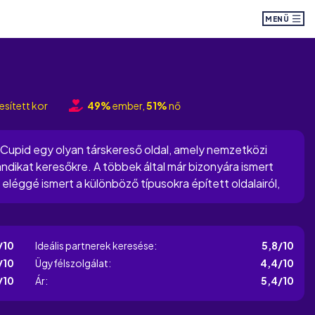
MENÜ
esített kor
49%
ember,
51%
nő
alCupid egy olyan társkereső oldal, amely nemzetközi
randikat keresőkre. A többek által már bizonyára ismert
léggé ismert a különböző típusokra épített oldalairól,
tform arra is alkalmas, hogy külföldi barátokat...
/10
Ideális partnerek keresése:
5,8/10
/10
Ügyfélszolgálat:
4,4/10
/10
Ár:
5,4/10