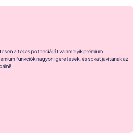
esen a teljes potenciálját valamelyik prémium
prémium funkciók nagyon ígéretesek, és sokat javítanak az
bálni!