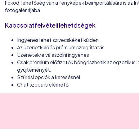
fiókod, lehetőség van a fényképek beimportálására is az In
fotógalériájába.
Kapcsolatfelvételi lehetőségek
Ingyenes lehet szívecskéket küldeni
Az üzenetküldés prémium szolgáltatás
Üzenetekre válaszolni ingyenes
Csak prémium előfizetők böngészhetik az egzotikus 
gyűjteményét.
Szűrési opciók a keresésnél
Chat szoba is elérhető