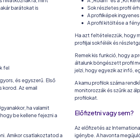
s hivatkoznak rá, mint
A „Rólam” és a „Kit ker
akár barátokat is
Sok részletes profil érh
A profilképek ingyene
A profil kitöltése a fé
Ha azt feltételezzük, hogy min
profiljai sokfélék és részlet
Remek kis funkció, hogy a pro
általunk böngészett profil m
 fel
jelzi, hogy egyezik az infó, 
 gyors, és egyszerű. Első
A kamu profilok száma rendkí
s korod. Az email
monitorozzák és szűrik az álp
profilokat.
Ugyanakkor, ha valamit
Előfizetni vagy sem?
 hogy be kellene fejezni a
Az előfizetés az Internatio
i. Amikor csatlakoztatod a
igénybe. A havonta megújuló