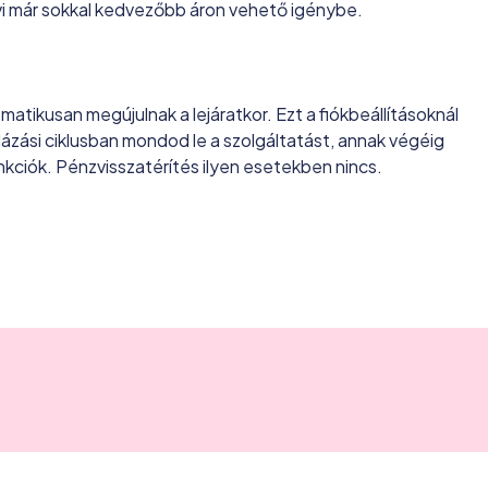
vi már sokkal kedvezőbb áron vehető igénybe.
atikusan megújulnak a lejáratkor. Ezt a fiókbeállításoknál
mlázási ciklusban mondod le a szolgáltatást, annak végéig
ciók. Pénzvisszatérítés ilyen esetekben nincs.