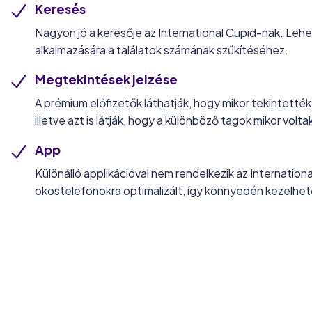
Keresés
Nagyon jó a keresője az International Cupid-nak. Leh
alkalmazására a találatok számának szűkítéséhez.
Megtekintések jelzése
A prémium előfizetők láthatják, hogy mikor tekintették 
illetve azt is látják, hogy a különböző tagok mikor voltak
App
Különálló applikációval nem rendelkezik az Internationa
okostelefonokra optimalizált, így könnyedén kezelhet