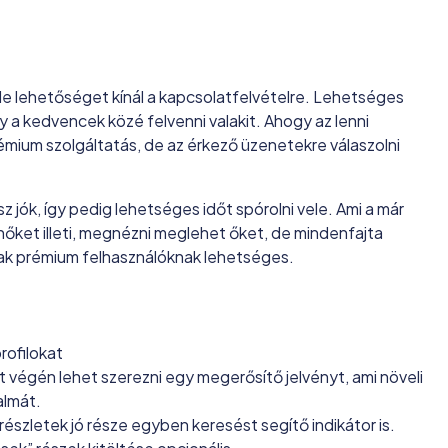
éle lehetőséget kínál a kapcsolatfelvételre. Lehetséges
gy a kedvencek közé felvenni valakit. Ahogy az lenni
émium szolgáltatás, de az érkező üzenetekre válaszolni
 jók, így pedig lehetséges időt spórolni vele. Ami a már
nőket illeti, megnézni meglehet őket, de mindenfajta
csak prémium felhasználóknak lehetséges.
rofilokat
t végén lehet szerezni egy megerősítő jelvényt, ami növeli
almát.
 részletek jó része egyben keresést segítő indikátor is.