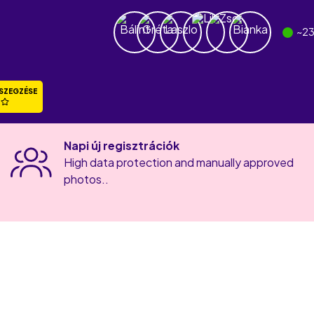
~
23
SZEGZÉSE
Napi új regisztrációk
High data protection and manually approved
photos..