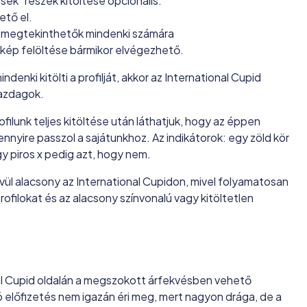
esek” részek kitöltése opcionális.
ető el.
s megtekinthetők mindenki számára
nykép felöltése bármikor elvégezhető.
denki kitölti a profilját, akkor az International Cupid
gazdagok.
filunk teljes kitöltése után láthatjuk, hogy az éppen
ennyire passzol a sajátunkhoz. Az indikátorok: egy zöld kör
egy piros x pedig azt, hogy nem.
vül alacsony az International Cupidon, mivel folyamatosan
rofilokat és az alacsony színvonalú vagy kitöltetlen
nal Cupid oldalán a megszokott árfekvésben vehető
 előfizetés nem igazán éri meg, mert nagyon drága, de a