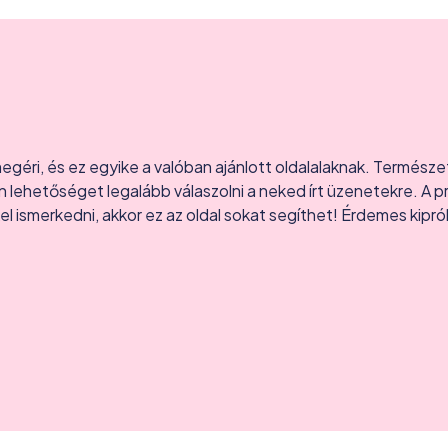
géri, és ez egyike a valóban ajánlott oldalalaknak. Természet
van lehetőséget legalább válaszolni a neked írt üzenetekre. A 
el ismerkedni, akkor ez az oldal sokat segíthet! Érdemes kipró