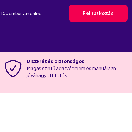
Feliratkozás
 100
ember van
online
Diszkrét és biztonságos
Magas szintű adatvédelem és manuálisan
jóváhagyott fotók.