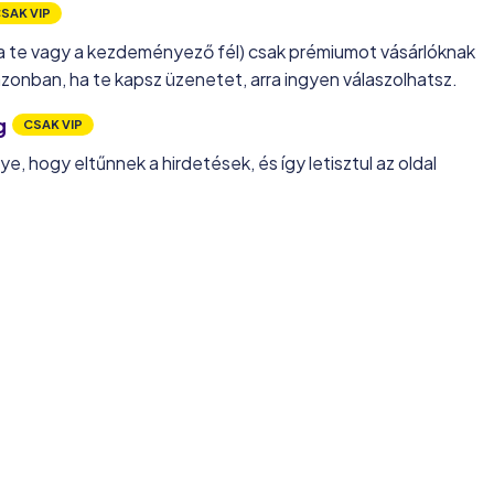
SAK VIP
a te vagy a kezdeményező fél) csak prémiumot vásárlóknak
zonban, ha te kapsz üzenetet, arra ingyen válaszolhatsz.
g
CSAK VIP
ye, hogy eltűnnek a hirdetések, és így letisztul az oldal