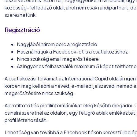
leszervezését is. Azon túl, hogy egyébként randioldal, úgy i
közösség-felfedező oldal, ahol nem csak randipartnert, de 
szerezhetünk.
Regisztráció
Nagyjából három perc a regisztráció
Használhatjuk a Facebook-ot is a csatlakozáshoz
Nincs szükség email megerősítésére
Az ingyenes felhasználók maximum 5 képet tölthetnek
A csatlakozási folyamat az International Cupid oldalán igen
körben meg kell adni a neved, e-mailed, jelszavad, nemed é
megerősítésére nincs szükség.
A profilfotót és profilinformációkat elég később megadni. 
csinálni szeretnél az oldalon, egy felugró ablak emlékeztet,
profil létrehozását.
Lehetőség van továbbá a Facebook fiókon keresztül belépn