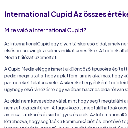
International Cupid
Az összes érték
Mire való a International Cupid?
Az InternationalCupid egy olyan társkereső oldal, amely ne
elsősorban szingli, alkalmi randikat keresőkre. A többek ált
Media hálózat üzemelteti.
A Cupid Media eléggé ismert a különböző típusokra épített ol
pedig megmutatja, hogy a platform arra is alkalmas, hogy kül
partnereket találjunk vele. A sikereket egyébként több leír
úgyhogy első ránézésre egy valóban hasznos oldalról van s
Az oldal nem kevesebbe vállal, mint hogy segít megtalálni a
nemzetközi színtéren. A tagok között megtalálhatóak orosz,
amerikai, afrikai és ázsiai hölgyek és urak. Az InternationalC
létrehozva, hogy segítsék a kommunikációt és lehetővé te