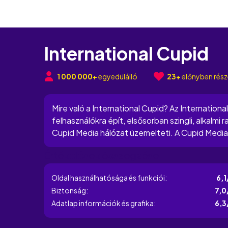
International Cupid
1 000 000+
egyedülálló
23+
előnyben rész
Mire való a International Cupid? Az Internation
felhasználókra épít, elsősorban szingli, alkalmi 
Cupid Media hálózat üzemelteti. A Cupid Media e
és ezzel az oldallal pedig megmutatja, hogy a pla
Értékelések összegzése
Oldal használhatósága és funkciói:
6,1
Biztonság:
7,0
Adatlap információk és grafika:
6,3