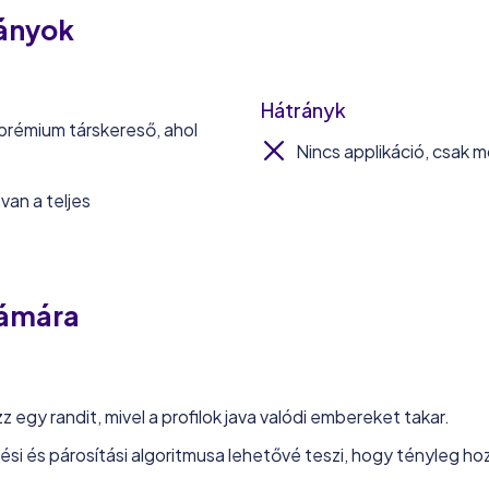
rányok
Hátrányk
 prémium társkereső, ahol
Nincs applikáció, csak m
an a teljes
zámára
z egy randit, mivel a profilok java valódi embereket takar.
sési és párosítási algoritmusa lehetővé teszi, hogy tényleg hozz