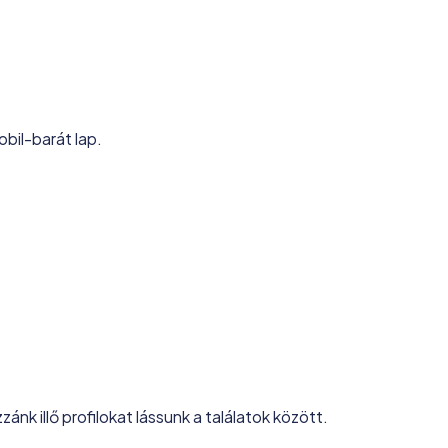
obil-barát lap.
ánk illő profilokat lássunk a találatok között.