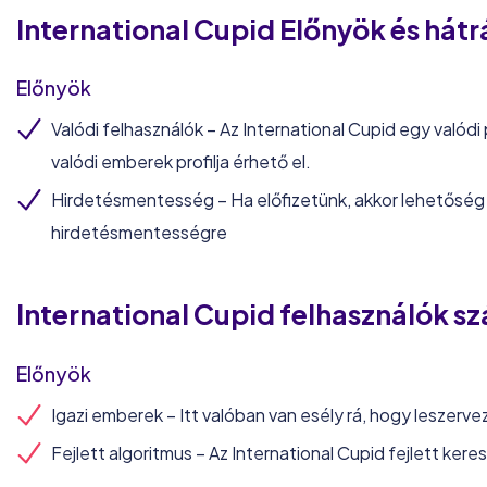
International Cupid
Előnyök és hát
Előnyök
Valódi felhasználók – Az International Cupid egy valódi
valódi emberek profilja érhető el.
Hirdetésmentesség – Ha előfizetünk, akkor lehetőség v
hirdetésmentességre
International Cupid
felhasználók s
Előnyök
Igazi emberek – Itt valóban van esély rá, hogy leszervez
Fejlett algoritmus – Az International Cupid fejlett kere