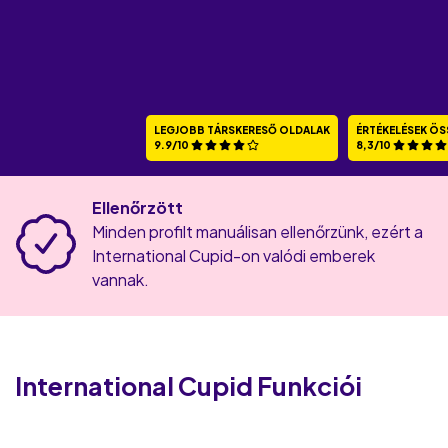
LEGJOBB TÁRSKERESŐ OLDALAK
ÉRTÉKELÉSEK ÖS
9.9/10
8,3/10
Ellenőrzött
Minden profilt manuálisan ellenőrzünk, ezért a
International Cupid-on valódi emberek
vannak.
International Cupid
Funkciói