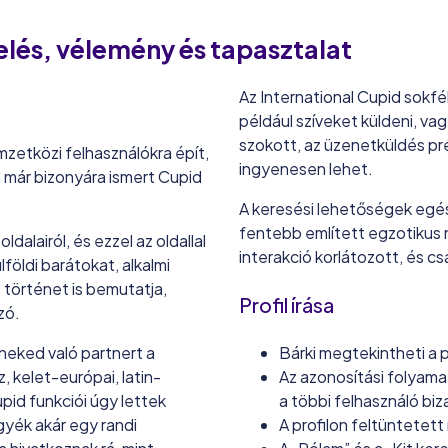
elés, vélemény és tapasztalat
Az International Cupid sokf
például szíveket küldeni, va
szokott, az üzenetküldés pr
mzetközi felhasználókra épít,
ingyenesen lehet.
al már bizonyára ismert Cupid
A keresési lehetőségek egész
fentebb említett egzotikus 
dalairól, és ezzel az oldallal
interakció korlátozott, és 
földi barátokat, alkalmi
t történet is bemutatja,
Profil írása
zó.
 neked való partnert a
Bárki megtekintheti a p
 kelet-európai, latin-
Az azonosítási folyama
upid funkciói úgy lettek
a többi felhasználó biz
gyék akár egy randi
A profilon feltüntetett