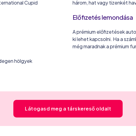
ternational Cupid
három, hat vagy tizenkét ha
Előfizetés lemondása
A prémium előfizetések autom
ki lehet kapcsolni. Ha a szá
még maradnak a prémium funk
idegen hölgyek
Látogasd meg a társkereső oldalt