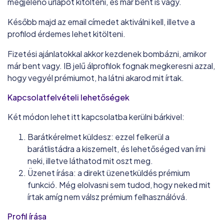
megjelenő űrlapot kitölteni, és már bent is vagy.
Később majd az email címedet aktiválni kell, illetve a
profilod érdemes lehet kitölteni.
Fizetési ajánlatokkal akkor kezdenek bombázni, amikor
már bent vagy. IB jelű álprofilok fognak megkeresni azzal,
hogy vegyél prémiumot, ha látni akarod mit írtak.
Kapcsolatfelvételi lehetőségek
Két módon lehet itt kapcsolatba kerülni bárkivel:
Barátkérelmet küldesz: ezzel felkerül a
barátlistádra a kiszemelt, és lehetőséged van írni
neki, illetve láthatod mit oszt meg.
Üzenet írása: a direkt üzenetküldés prémium
funkció. Még elolvasni sem tudod, hogy neked mit
írtak amíg nem válsz prémium felhasználóvá.
Profil írása