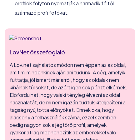
profilok folyton nyomatják a harmadik féltől
származó profi fotókat.
LovNet összefoglaló
A Lov.net sajnálatos módon nem éppen az az oldal,
amit mi mindenkinek ajánlani tudunk. A cég, amelyik
futtatja, jól ismert már arról, hogy az oldalak nem
kínálnak túl sokat, de azért igen sok pénzt elkérnek.
Előfordulhat, hogy valaki tényleg élvezni az oldal
használatát, de mi nem igazán tudtuk kiteljesíteni a
tagság nyújtotta előnyöket. Ennek oka, hogy
alacsony a felhasználók száma, ezzel szemben
pedig nagyon sok a jégtörő profil, amelyek
gyakorlatilag megnehezítik az emberekkel való
kommunikációt. Illetve hát nem is lehet