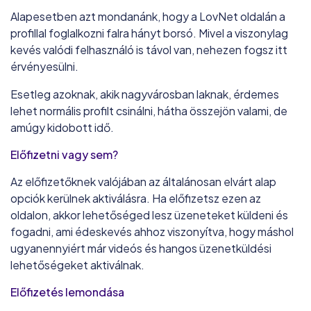
Alapesetben azt mondanánk, hogy a LovNet oldalán a
profillal foglalkozni falra hányt borsó. Mivel a viszonylag
kevés valódi felhasználó is távol van, nehezen fogsz itt
érvényesülni.
Esetleg azoknak, akik nagyvárosban laknak, érdemes
lehet normális profilt csinálni, hátha összejön valami, de
amúgy kidobott idő.
Előfizetni vagy sem?
Az előfizetőknek valójában az általánosan elvárt alap
opciók kerülnek aktiválásra. Ha előfizetsz ezen az
oldalon, akkor lehetőséged lesz üzeneteket küldeni és
fogadni, ami édeskevés ahhoz viszonyítva, hogy máshol
ugyanennyiért már videós és hangos üzenetküldési
lehetőségeket aktiválnak.
Előfizetés lemondása