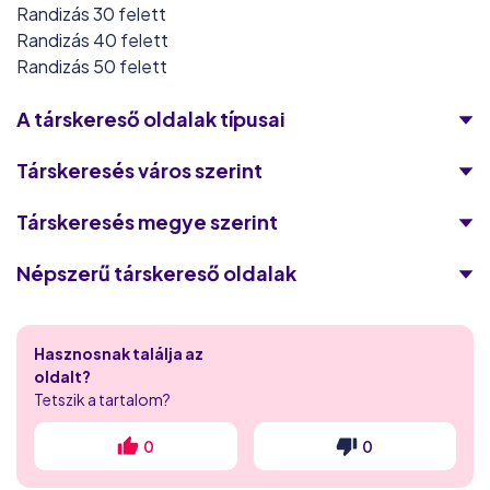
Randizás 30 felett
Randizás 40 felett
Randizás 50 felett
A társkereső oldalak típusai
Társkeresés város szerint
Társkeresés megye szerint
Népszerű társkereső oldalak
Victoria Milan
Hasznosnak találja az
Flirthits
oldalt?
Tetszik a tartalom?
Flirt.com
0
0
iDates