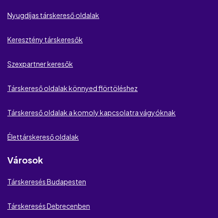
Housewife Wanted
Nyugdíjas társkereső oldalak
MilfKereső
Keresztény társkeresők
Lust
Szexpartner keresők
Csajok és Pasik
Társkereső oldalak könnyed flörtöléshez
Fuckbook
Társkereső oldalak a komoly kapcsolatra vágyóknak
Viszonyom Értékelés
Élettárskereső oldalak
Párom.hu
Városok
Kézidő
Társkeresés Budapesten
Only Flirts
Társkeresés Debrecenben
Singles 50