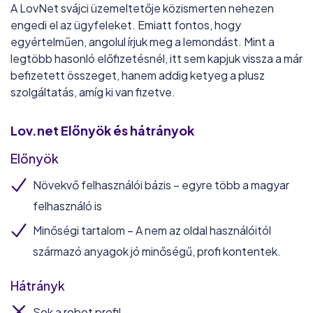
A LovNet svájci üzemeltetője közismerten nehezen
engedi el az ügyfeleket. Emiatt fontos, hogy
egyértelműen, angolul írjuk meg a lemondást. Mint a
legtöbb hasonló előfizetésnél, itt sem kapjuk vissza a már
befizetett összeget, hanem addig ketyeg a plusz
szolgáltatás, amíg ki van fizetve.
Lov.net
Előnyök és hátrányok
Előnyök
Növekvő felhasználói bázis – egyre több a magyar
felhasználó is
Minőségi tartalom – A nem az oldal használóitól
származó anyagok jó minőségű, profi kontentek.
Hátrányk
Sok a robot profil