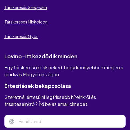
Társkeresés Szegeden
WantMatures
Szexrandi.hu
Társkeresés Miskolcon
Társkeresés Győr
Lovino-itt kezdődik minden
Egy társkereső csak neked, hogy könnyebben menjen a
randizás Magyarországon
Értesítések bekapcsolása
Szeretnél értesülni legfrissebb híreinkről és
frissítéseinkről? Írd be az email címedet.
@