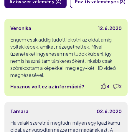
Az összes vélemény (4)
Pozitív vélemények (3)
Veronika
12.6.2020
Engem csak addig tudott lekötni az oldal, amíg
voltak képek, amiket nézegethettek. Mivel
üzeneteket ingyenesen nem tudok küldeni, így
nem is használtam társkeresőként, inkább csak
szórakoztam a képekkel, meg egy-két HD videó
megnézésével.
Hasznos volt ez az információ?
4
2
Tamara
02.6.2020
Ha valaki szeretné megtudni milyen egy igazi kamu
oldal, az nyugodtan nézze meg magának ezt. A