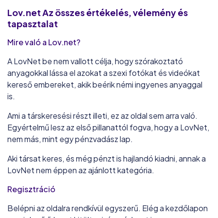
Lov.net
Az összes értékelés, vélemény és
tapasztalat
Mire való a Lov.net?
A LovNet be nem vallott célja, hogy szórakoztató
anyagokkal lássa el azokat a szexi fotókat és videókat
kereső embereket, akik beérik némi ingyenes anyaggal
is.
Ami a társkeresési részt illeti, ez az oldal sem arra való.
Egyértelmű lesz az első pillanattól fogva, hogy a LovNet,
nem más, mint egy pénzvadász lap.
Aki társat keres, és még pénzt is hajlandó kiadni, annak a
LovNet nem éppen az ajánlott kategória.
Regisztráció
Belépni az oldalra rendkívül egyszerű. Elég a kezdőlapon