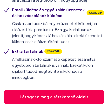
arra célozni a Jégtörő profil, hogy upgradelj.
Email küldése és egyáltalán üzenetek
CSAK VIP
és hozzászólások küldése
Csak akkor tudsz bármilyen üzenetet küldeni, ha
előfizettél a prémiumra. Ez a gyakorlatban azt
jelenti, hogy képek alá hozzászólni, direkt üzenetet
küldeni csak előfizetőként tudsz.
Extra tartalmak
CSAK VIP
A felhasználóktól származó képeket leszámítva
egyéb, profi tartalmak is vannak. Ezeket külön
díjakért tudod megtekinteni, különböző
minőségben.
Látogasd meg a társkereső oldalt