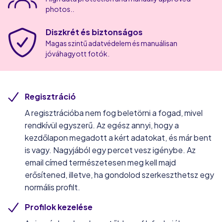
photos..
Diszkrét és biztonságos
Magas szintű adatvédelem és manuálisan
jóváhagyott fotók.
Regisztráció
A regisztrációba nem fog beletörni a fogad, mivel
rendkívül egyszerű. Az egész annyi, hogy a
kezdőlapon megadott a kért adatokat, és már bent
is vagy. Nagyjából egy percet vesz igénybe. Az
email címed természetesen meg kell majd
erősítened, illetve, ha gondolod szerkeszthetsz egy
normális profilt.
Profilok kezelése