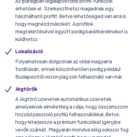
Az iparágban legalapvetőbb profil-funkciók
érhetőek el. Szerkeszthetsz magadnak egy
használható profilt, illetve lehetőséged van arra is,
hogy megnézd másokét. A profilok
megtekintésével együtt pedig barátkérelmeket is
küldhetsz.
Lokalizáció
Folyamatosan dolgoznak az oldal magyarra
fordításán, ennek köszönhetően pedig például
Budapestről viszonylag sok felhasználó van már.
Jégtörők
A Jégtörő üzenetek automatikus üzenetek,
amelyeknek elméletileg a célja, hogy összehozzon
hozzád passzoló profilú felhasználókkal, illetve,
hogy kiterjessze a prémium funkciókat igénybe
vevők számát. Magyarán mondva elég sokszor fog