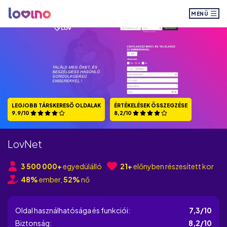
MENÜ
LEGJOBB TÁRSKERESŐ OLDALAK
ÉRTÉKELÉSEK ÖSSZEGZÉSE
9.9/10
8,2/10
LovNet
3 500 000+
egyedülálló
21+
előnyben részesített kor
48%
ember,
52%
nő
Értékelések összegzése
Oldal használhatósága és funkciói:
7,3/10
Biztonság:
8,2/10