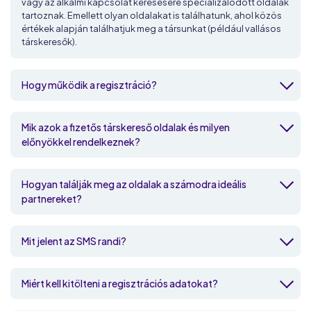
vagy az alkalmi kapcsolat keresésére specializálódott oldalak
tartoznak. Emellett olyan oldalakat is találhatunk, ahol közös
értékek alapján találhatjuk meg a társunkat (például vallásos
társkeresők).
Hogy működik a regisztráció?
Mik azok a fizetős társkereső oldalak és milyen
előnyökkel rendelkeznek?
Hogyan találják meg az oldalak a számodra ideális
partnereket?
Mit jelent az SMS randi?
Miért kell kitölteni a regisztrációs adatokat?