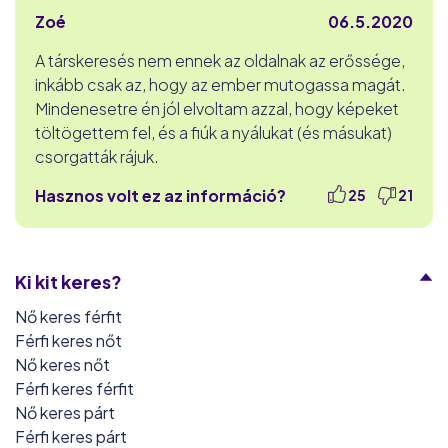
Zoé
06.5.2020
A társkeresés nem ennek az oldalnak az erőssége,
inkább csak az, hogy az ember mutogassa magát.
Mindenesetre én jól elvoltam azzal, hogy képeket
töltögettem fel, és a fiúk a nyálukat (és másukat)
csorgatták rájuk.
Hasznos volt ez az információ?
25
21
Ki kit keres?
Nő keres férfit
Férfi keres nőt
Nő keres nőt
Férfi keres férfit
Nő keres párt
Férfi keres párt