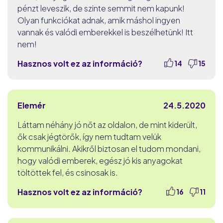
pénzt leveszik, de szinte semmit nem kapunk!
Olyan funkciókat adnak, amik máshol ingyen
vannak és valódi emberekkel is beszélhetünk! Itt
nem!
Hasznos volt ez az információ?
14
15
Elemér
24.5.2020
Láttam néhány jó nőt az oldalon, de mint kiderült,
ők csak jégtörők, így nem tudtam velük
kommunikálni. Akikről biztosan el tudom mondani,
hogy valódi emberek, egész jó kis anyagokat
töltöttek fel, és csinosak is.
Hasznos volt ez az információ?
16
11