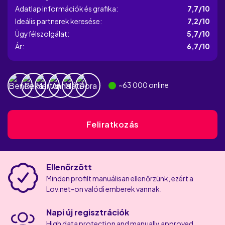
Adatlap információk és grafika:
7,7/10
Ideális partnerek keresése:
7,2/10
Ügyfélszolgálat:
5,7/10
Ár:
6,7/10
~
63 000
online
Feliratkozás
Ellenőrzött
Minden profilt manuálisan ellenőrzünk, ezért a
Lov.net-on valódi emberek vannak.
Napi új regisztrációk
High data protection and manually approved