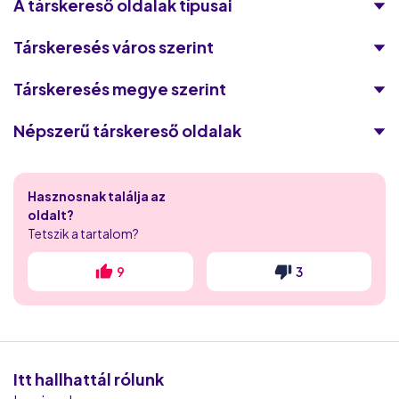
A társkereső oldalak típusai
Társkeresés város szerint
Társkeresés megye szerint
Népszerű társkereső oldalak
Victoria Milan
Hasznosnak találja az
Flirthits
oldalt?
Tetszik a tartalom?
Flirt.com
9
3
iDates
Randivonal
Puncs.hu
Itt hallhattál rólunk