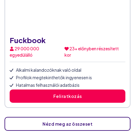
Fuckbook
29 000 000
23+ előnyben részesített
egyedülálló
kor
Alkalmi kalandozóknak való oldal
Profilok megtekinthetők ingyenesen is
Hatalmas felhasználói adatbázis
Feliratkozás
Nézd meg az összeset