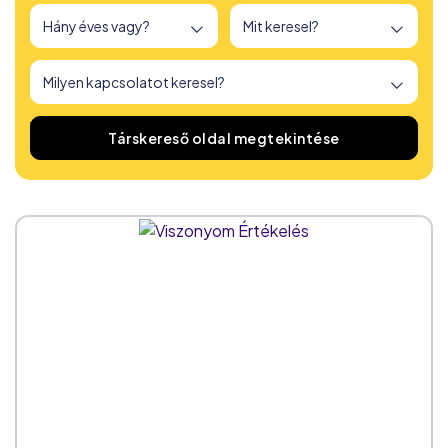
166
társkereső oldalt találtunk
Társkereső oldal megtekintése