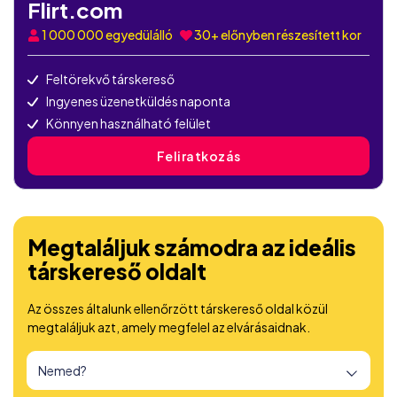
Flirt.com
1 000 000
egyedülálló
30+ előnyben részesített kor
Feltörekvő társkereső
Ingyenes üzenetküldés naponta
Könnyen használható felület
Feliratkozás
Megtaláljuk számodra az ideális
társkereső oldalt
Az összes általunk ellenőrzött társkereső oldal közül
megtaláljuk azt, amely megfelel az elvárásaidnak.