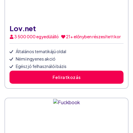
Lov.net
3 500 000
egyedülálló
21+ előnyben részesített kor
Általános tematikájú oldal
Némi ingyenes akció
Egész jó felhasználói bázis
Feliratkozás