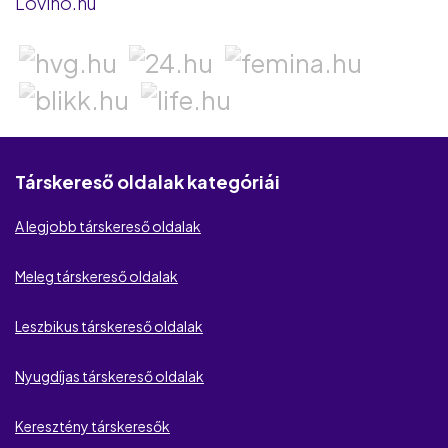
Lovino.hu
Love.hu
Elittárs.hu
Be2
Lov.net
Társkereső oldalak kategóriái
CougarCrush
A legjobb társkereső oldalak
EliteDate
Meleg társkereső oldalak
International Cupid
Leszbikus társkereső oldalak
Academic Singles
Housewife Wanted
Nyugdíjas társkereső oldalak
MilfKereső
Keresztény társkeresők