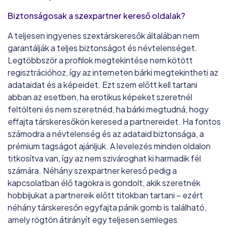
Biztonságosak a szexpartner kereső oldalak?
A teljesen ingyenes szextárskeresők általában nem
garantálják a teljes biztonságot és névtelenséget.
Legtöbbször a profilok megtekintése nem kötött
regisztrációhoz, így az interneten bárki megtekintheti az
adataidat és a képeidet. Ezt szem előtt kell tartani
abban az esetben, ha erotikus képeket szeretnél
feltölteni és nem szeretnéd, ha bárki megtudná, hogy
effajta társkeresőkön keresed a partnereidet. Ha fontos
számodra a névtelenség és az adataid biztonsága, a
prémium tagságot ajánljuk. A levelezés minden oldalon
titkosítva van, így az nem szivároghat ki harmadik fél
számára. Néhány szexpartner kereső pedig a
kapcsolatban élő tagokra is gondolt, akik szeretnék
hobbijukat a partnereik előtt titokban tartani – ezért
néhány társkeresőn egyfajta pánik gomb is található,
amely rögtön átirányít egy teljesen semleges