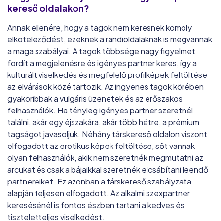
kereső oldalakon?
4.0/10
328 646
egyedülálló
25+
előnyben részesített kor
Annak ellenére, hogy a tagok nem keresnek komoly
elköteleződést, ezeknek a randioldalaknak is megvannak
a maga szabályai. A tagok többsége nagy figyelmet
Puncs.hu
fordít a megjelenésre és igényes partner keres, így a
3.9/10
kulturált viselkedés és megfelelő profilképek feltöltése
70 000
egyedülálló
26+
előnyben részesített kor
az elvárások közé tartozik. Az ingyenes tagok körében
gyakoribbak a vulgáris üzenetek és az erőszakos
felhasználók. Ha tényleg igényes partner szeretnél
találni, akár egy éjszakára, akár több hétre, a prémium
tagságot javasoljuk. Néhány társkereső oldalon viszont
elfogadott az erotikus képek feltöltése, sőt vannak
olyan felhasználók, akik nem szeretnék megmutatni az
arcukat és csak a bájaikkal szeretnék elcsábítani leendő
partnereiket. Ez azonban a társkereső szabályzata
alapján teljesen elfogadott. Az alkalmi szexpartner
keresésénél is fontos észben tartani a kedves és
tiszteletteljes viselkedést.