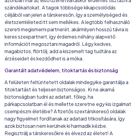
azonban már az első üzenetváltáskor érdemes tisztázni a
szándékaitokat. A tagok többsége kikapcsolódás
céljából van jelen a társkeresőn, így a személyiséged és
életszemléleted itt sem mellékes. A legtöbb felhasználó
szereti megismerni partnerét, akármilyen hosszú távra is
keres szexpartnert, így érdemes néhány alapvető
információt megosztani magadról. Légy kedves,
magabiztos, flörtölj, add a kiszemelt tag tudtára az
érzéseidet és kezdődhet is a móka.
Garantált adatvédelem, titoktartás és biztonság
A felületen feltüntetett oldalak mindegyike garantálja a
titoktartást és teljesen biztonságos. Ki ne akarná
biztonságban tudni az adatait, főleg, ha
párkapcsolatban él és mellette szeretne egy kis izgalmat
csempészni életébe? A fizetős szextárskereső oldalak
nagy figyelmet fordítanak az adataid titkosítására, így
azok biztosan nem kerülnek ki harmadik kézbe.
Regisztrálj a társkeresőkre és élvezd az életet! A