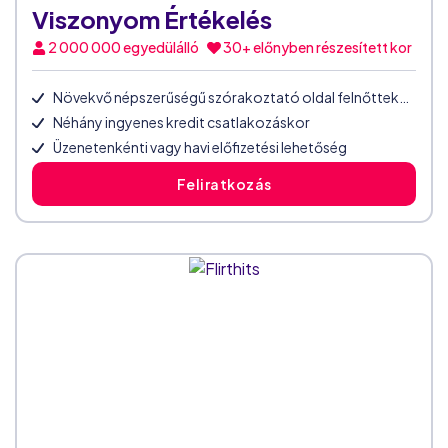
Viszonyom Értékelés
2 000 000
egyedülálló
30+ előnyben részesített kor
Növekvő népszerűségű szórakoztató oldal felnőtteknek
Néhány ingyenes kredit csatlakozáskor
Üzenetenkénti vagy havi előfizetési lehetőség
Feliratkozás