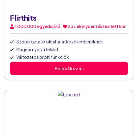
Flirthits
1 000 000
egyedülálló
23+ előnyben részesített kor
Szórakoztató oldal unatkozó embereknek
Magyar nyelvű felület
Változatos profil funkciók
Feliratkozás