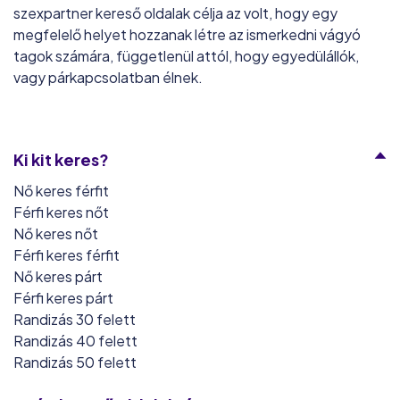
szexpartner kereső oldalak célja az volt, hogy egy
megfelelő helyet hozzanak létre az ismerkedni vágyó
tagok számára, függetlenül attól, hogy egyedülállók,
vagy párkapcsolatban élnek.
Ki kit keres?
Nő keres férfit
Férfi keres nőt
Nő keres nőt
Férfi keres férfit
Nő keres párt
Férfi keres párt
Randizás 30 felett
Randizás 40 felett
Randizás 50 felett