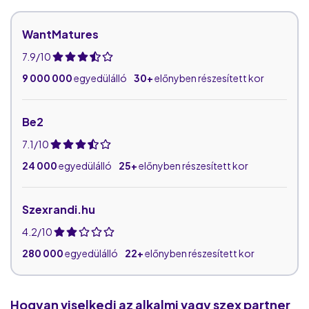
WantMatures
7.9/10
9 000 000
egyedülálló
30+
előnyben részesített kor
Be2
7.1/10
24 000
egyedülálló
25+
előnyben részesített kor
Szexrandi.hu
4.2/10
280 000
egyedülálló
22+
előnyben részesített kor
Love.hu
Hogyan viselkedj az alkalmi vagy szex partner