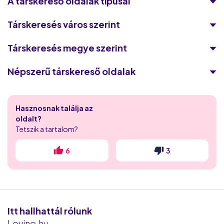
A társkereső oldalak típusai
Társkeresés város szerint
Társkeresés megye szerint
Népszerű társkereső oldalak
Victoria Milan
Hasznosnak találja az
Flirthits
oldalt?
Tetszik a tartalom?
Flirt.com
6
3
iDates
Randivonal
Puncs.hu
Itt hallhattál rólunk
Lovino.hu