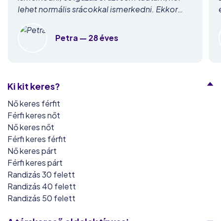
lehet normális srácokkal ismerkedni. Ekkor
döntöttem el, hogy kipróbálom az online
társkeresést. A Lovino megkönnyítette a
Petra
— 28 éves
dolgomat, hiszen már konkrét elképzeléssel
regisztráltam az egyik népszerű társkeresőre…
Nem csalódtam, mivel most már boldog
párkapcsolatban élek és viszonylag könnyen
Ki kit keres?
megtaláltam a számomra ideális társat.
Nő keres férfit
Férfi keres nőt
Nő keres nőt
Férfi keres férfit
Nő keres párt
Férfi keres párt
Randizás 30 felett
Randizás 40 felett
Randizás 50 felett