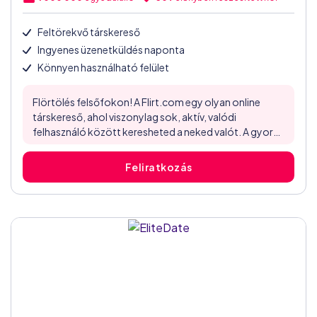
Feltörekvő társkereső
Ingyenes üzenetküldés naponta
Könnyen használható felület
Flörtölés felsőfokon! A Flirt.com egy olyan online
társkereső, ahol viszonylag sok, aktív, valódi
felhasználó között keresheted a neked valót. A gyors
regisztrációt követően egy emailben kapott kóddal
kell aktiválni a fiókod, és már bent is vagy! Az oldal
Feliratkozás
mögötti cég igen nagy, szerte Európában
üzemeltetnek társkeresőket, és most elértek
Magyarországra is. Az első benyomásunk pozitív volt,
ugyanakkor a...