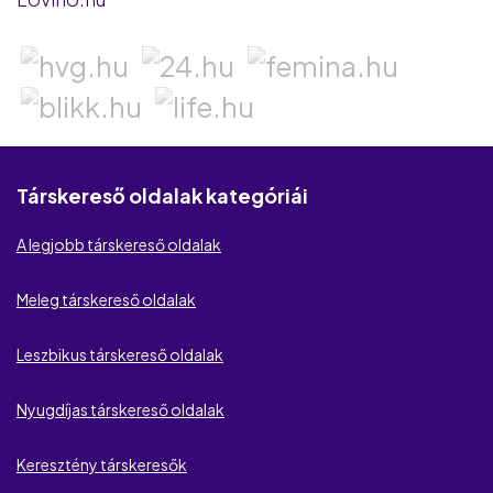
Love.hu
Elittárs.hu
Be2
Lov.net
Társkereső oldalak kategóriái
CougarCrush
A legjobb társkereső oldalak
EliteDate
Meleg társkereső oldalak
International Cupid
Leszbikus társkereső oldalak
Academic Singles
Housewife Wanted
Nyugdíjas társkereső oldalak
MilfKereső
Keresztény társkeresők