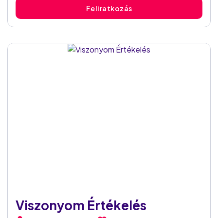
vizsgálatába, hogy megnézzük, pontosan mit kínál ez
Feliratkozás
az elsőre igen szimpatikus oldal! Regisztráció Egy
társkeresőhöz képest igen meglepő a regisztráció
folyamata: az alap adatokon kívül már egy kisebb...
Viszonyom Értékelés