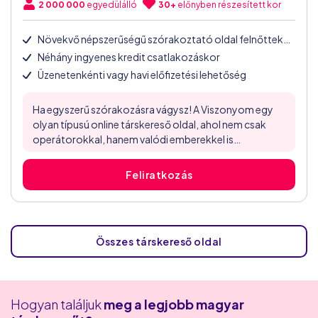
2 000 000
egyedülálló
30+
előnyben részesített kor
Növekvő népszerűségű szórakoztató oldal felnőtteknek
Néhány ingyenes kredit csatlakozáskor
Üzenetenkénti vagy havi előfizetési lehetőség
Ha egyszerű szórakozásra vágysz! A Viszonyom egy
olyan típusú online társkereső oldal, ahol nem csak
operátorokkal, hanem valódi emberekkel is
beszélgethetsz. A holland tulajdonban lévő
weboldalon a regisztráció ingyenes, gyors, és nem
Feliratkozás
kérnek bankkártyaszámot sem! Ez külön pozitívum,
sok helyen az az első. A viszonyom oldalát viszonylag
könnyen lehet használni, a felépítése szerencsére faék
egyszerűségű...
Összes társkereső oldal
Hogyan találjuk
meg a legjobb magyar