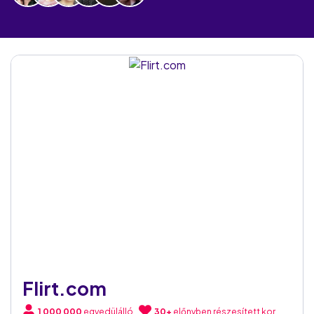
Flirt.com
1 000 000
egyedülálló
30+
előnyben részesített kor