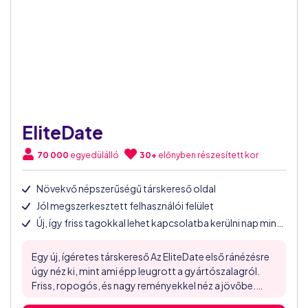
EliteDate
70 000
egyedülálló
30+
előnyben részesített kor
Növekvő népszerűségű társkereső oldal
Jól megszerkesztett felhasználói felület
Új, így friss tagokkal lehet kapcsolatba kerülni nap mint nap
Egy új, ígéretes társkereső Az EliteDate első ránézésre
úgy néz ki, mint ami épp leugrott a gyártószalagról.
Friss, ropogós, és nagy reményekkel néz a jövőbe.
Ezen felbuzdulva vágtunk bele az Elite Date