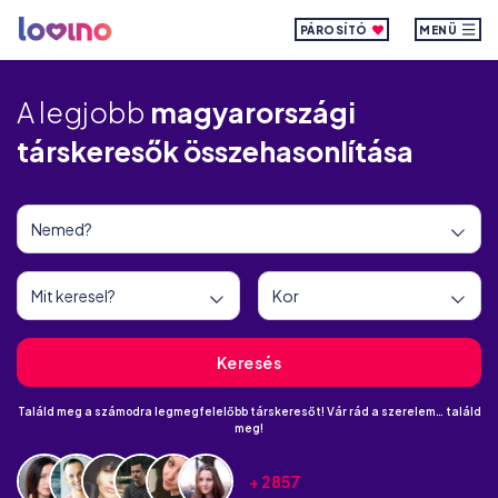
PÁROSÍTÓ
MENÜ
A legjobb
magyarországi
társkeresők összehasonlítása
Keresés
Találd meg a számodra legmegfelelőbb társkeresőt! Vár rád a szerelem… találd
meg!
+ 2857