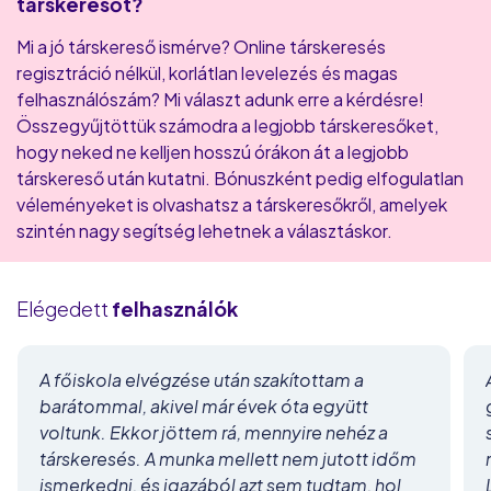
társkeresőt?
Mi a jó társkereső ismérve? Online társkeresés
regisztráció nélkül, korlátlan levelezés és magas
felhasználószám? Mi választ adunk erre a kérdésre!
Összegyűjtöttük számodra a legjobb társkeresőket,
hogy neked ne kelljen hosszú órákon át a legjobb
társkereső után kutatni. Bónuszként pedig elfogulatlan
véleményeket is olvashatsz a társkeresőkről, amelyek
szintén nagy segítség lehetnek a választáskor.
Elégedett
felhasználók
A főiskola elvégzése után szakítottam a
barátommal, akivel már évek óta együtt
voltunk. Ekkor jöttem rá, mennyire nehéz a
társkeresés. A munka mellett nem jutott időm
ismerkedni, és igazából azt sem tudtam, hol