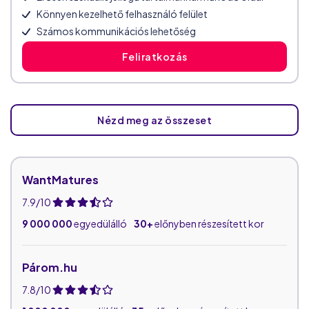
Könnyen kezelhető felhasználó felület
Számos kommunikációs lehetőség
Feliratkozás
Nézd meg az összeset
WantMatures
7.9/10
9 000 000
egyedülálló
30+
előnyben részesített kor
Párom.hu
7.8/10