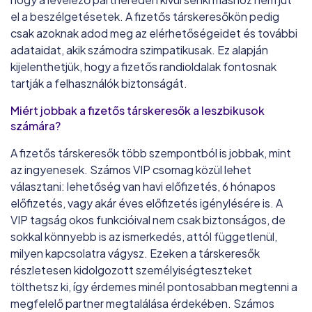
el a beszélgetésetek. A fizetős társkeresőkön pedig
csak azoknak adod meg az elérhetőségeidet és további
adataidat, akik számodra szimpatikusak. Ez alapján
kijelenthetjük, hogy a fizetős randioldalak fontosnak
tartják a felhasználók biztonságát.
Miért jobbak a fizetős társkeresők a leszbikusok
számára?
A fizetős társkeresők több szempontból is jobbak, mint
az ingyenesek. Számos VIP csomag közül lehet
választani: lehetőség van havi előfizetés, 6 hónapos
előfizetés, vagy akár éves előfizetés igénylésére is. A
VIP tagság okos funkcióival nem csak biztonságos, de
sokkal könnyebb is az ismerkedés, attól függetlenül,
milyen kapcsolatra vágysz. Ezeken a társkeresők
részletesen kidolgozott személyiségteszteket
tölthetsz ki, így érdemes minél pontosabban megtenni a
megfelelő partner megtalálása érdekében. Számos