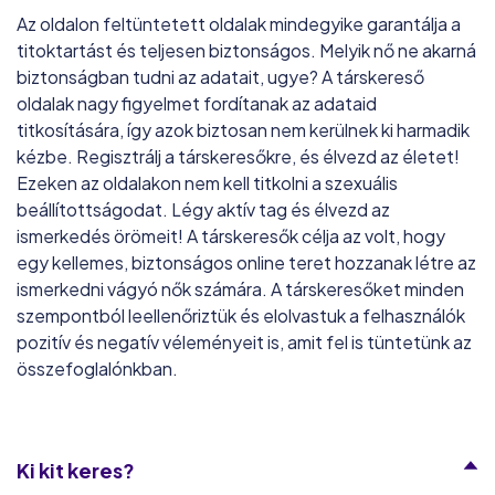
Az oldalon feltüntetett oldalak mindegyike garantálja a
titoktartást és teljesen biztonságos. Melyik nő ne akarná
biztonságban tudni az adatait, ugye? A társkereső
oldalak nagy figyelmet fordítanak az adataid
titkosítására, így azok biztosan nem kerülnek ki harmadik
kézbe. Regisztrálj a társkeresőkre, és élvezd az életet!
Ezeken az oldalakon nem kell titkolni a szexuális
beállítottságodat. Légy aktív tag és élvezd az
ismerkedés örömeit! A társkeresők célja az volt, hogy
egy kellemes, biztonságos online teret hozzanak létre az
ismerkedni vágyó nők számára. A társkeresőket minden
szempontból leellenőriztük és elolvastuk a felhasználók
pozitív és negatív véleményeit is, amit fel is tüntetünk az
összefoglalónkban.
Ki kit keres?