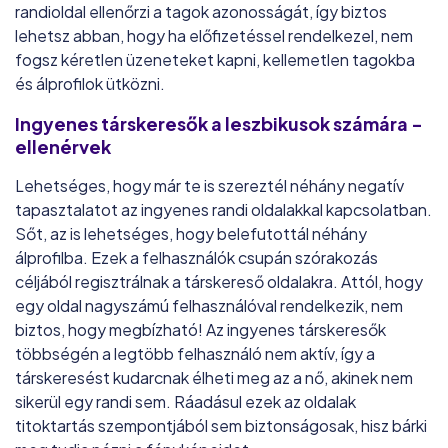
randioldal ellenőrzi a tagok azonosságát, így biztos
lehetsz abban, hogy ha előfizetéssel rendelkezel, nem
fogsz kéretlen üzeneteket kapni, kellemetlen tagokba
és álprofilok ütközni.
Ingyenes társkeresők a leszbikusok számára -
ellenérvek
Lehetséges, hogy már te is szereztél néhány negatív
tapasztalatot az ingyenes randi oldalakkal kapcsolatban.
Sőt, az is lehetséges, hogy belefutottál néhány
álprofilba. Ezek a felhasználók csupán szórakozás
céljából regisztrálnak a társkereső oldalakra. Attól, hogy
egy oldal nagyszámú felhasználóval rendelkezik, nem
biztos, hogy megbízható! Az ingyenes társkeresők
többségén a legtöbb felhasználó nem aktív, így a
társkeresést kudarcnak élheti meg az a nő, akinek nem
sikerül egy randi sem. Ráadásul ezek az oldalak
titoktartás szempontjából sem biztonságosak, hisz bárki