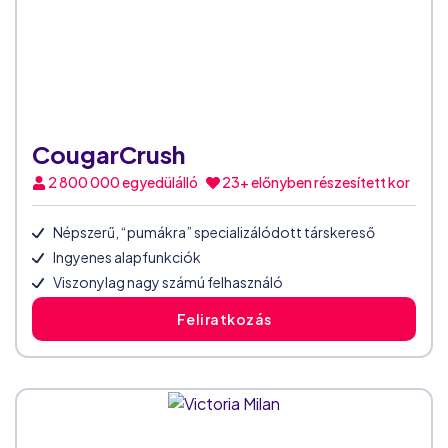
CougarCrush
2 800 000
egyedülálló
23+ előnyben részesített kor
Népszerű, “pumákra” specializálódott társkereső
Ingyenes alapfunkciók
Viszonylag nagy számú felhasználó
Feliratkozás