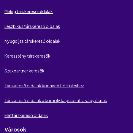
EliteDate
Meleg társkereső oldalak
International Cupid
Leszbikus társkereső oldalak
Academic Singles
Nyugdíjas társkereső oldalak
Housewife Wanted
Keresztény társkeresők
MilfKereső
Szexpartner keresők
Lust
Társkereső oldalak könnyed flörtöléshez
Csajok és Pasik
Társkereső oldalak a komoly kapcsolatra vágyóknak
Fuckbook
Élettárskereső oldalak
Viszonyom Értékelés
Városok
Párom.hu