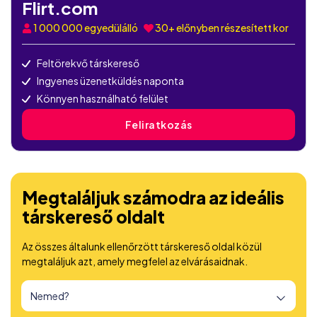
Flirt.com
1 000 000
egyedülálló
30+ előnyben részesített kor
Feltörekvő társkereső
Ingyenes üzenetküldés naponta
Könnyen használható felület
Feliratkozás
Megtaláljuk számodra az ideális
társkereső oldalt
Az összes általunk ellenőrzött társkereső oldal közül
megtaláljuk azt, amely megfelel az elvárásaidnak.