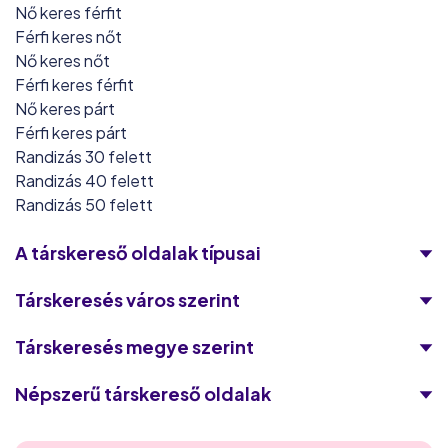
Nő keres férfit
Férfi keres nőt
Nő keres nőt
Férfi keres férfit
Nő keres párt
Férfi keres párt
Randizás 30 felett
Randizás 40 felett
Randizás 50 felett
A társkereső oldalak típusai
Társkeresés város szerint
Társkeresés megye szerint
Népszerű társkereső oldalak
Victoria Milan