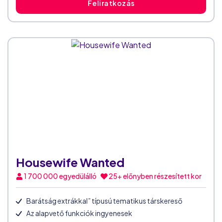
Feliratkozás
Housewife Wanted
1 700 000
egyedülálló
25+ előnyben részesített kor
Barátság extrákkal” típusú tematikus társkereső
Az alapvető funkciók ingyenesek