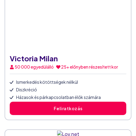
Victoria Milan
50 000
egyedülálló
25+ előnyben részesített kor
Ismerkedés kötöttségek nélkül
Diszkréció
Házasok és párkapcsolatban élők számára
Feliratkozás