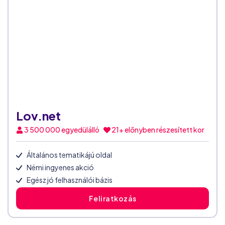
Lov.net
3 500 000
egyedülálló
21+ előnyben részesített kor
Általános tematikájú oldal
Némi ingyenes akció
Egész jó felhasználói bázis
Feliratkozás