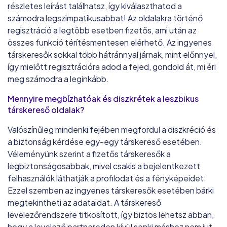
részletes leírást találhatsz, így kiválaszthatod a
4.2/10
számodra legszimpatikusabbat! Az oldalakra történő
regisztráció a legtöbb esetben fizetős, ami után az
280 000
egyedülálló
22+
előnyben részesített kor
összes funkció térítésmentesen elérhető. Az ingyenes
társkeresők sokkal több hátránnyal járnak, mint előnnyel,
Love.hu
így mielőtt regisztrációra adod a fejed, gondold át, mi éri
meg számodra a leginkább.
4.0/10
328 646
egyedülálló
25+
előnyben részesített kor
Mennyire megbízhatóak és diszkrétek a leszbikus
társkereső oldalak?
Valószínűleg mindenki fejében megfordul a diszkréció és
a biztonság kérdése egy-egy társkereső esetében.
Véleményünk szerint a fizetős társkeresők a
legbiztonságosabbak, mivel csakis a bejelentkezett
felhasználók láthatják a profilodat és a fényképeidet.
Ezzel szemben az ingyenes társkeresők esetében bárki
megtekintheti az adataidat. A társkereső
levelezőrendszere titkosított, így biztos lehetsz abban,
hogy a levelező partnereden kívül senki máshoz nem jut