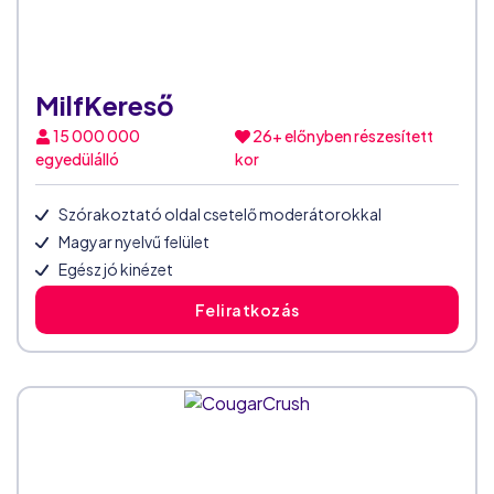
MilfKereső
15 000 000
26+ előnyben részesített
egyedülálló
kor
Szórakoztató oldal csetelő moderátorokkal
Magyar nyelvű felület
Egész jó kinézet
Feliratkozás