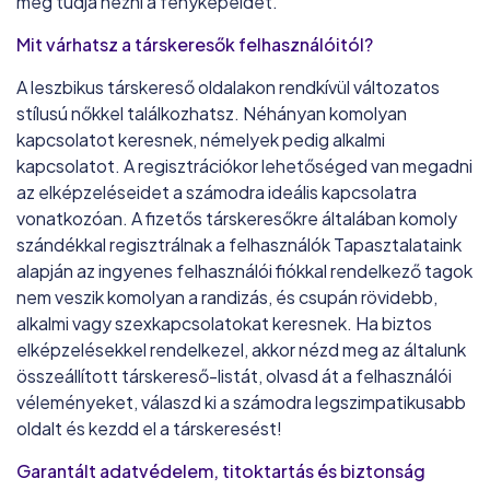
meg tudja nézni a fényképeidet.
Mit várhatsz a társkeresők felhasználóitól?
A leszbikus társkereső oldalakon rendkívül változatos
stílusú nőkkel találkozhatsz. Néhányan komolyan
kapcsolatot keresnek, némelyek pedig alkalmi
kapcsolatot. A regisztrációkor lehetőséged van megadni
az elképzeléseidet a számodra ideális kapcsolatra
vonatkozóan. A fizetős társkeresőkre általában komoly
szándékkal regisztrálnak a felhasználók Tapasztalataink
alapján az ingyenes felhasználói fiókkal rendelkező tagok
nem veszik komolyan a randizás, és csupán rövidebb,
alkalmi vagy szexkapcsolatokat keresnek. Ha biztos
elképzelésekkel rendelkezel, akkor nézd meg az általunk
összeállított társkereső-listát, olvasd át a felhasználói
véleményeket, válaszd ki a számodra legszimpatikusabb
oldalt és kezdd el a társkeresést!
Garantált adatvédelem, titoktartás és biztonság