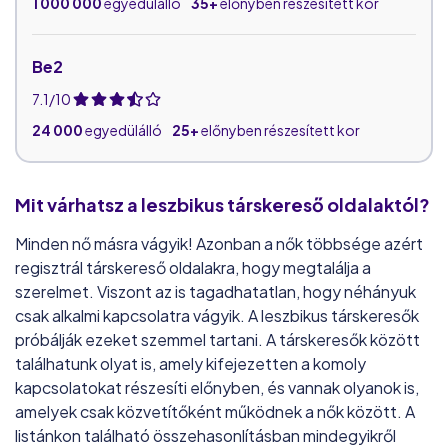
1 000 000
egyedülálló
35+
előnyben részesített kor
Be2
7.1/10
24 000
egyedülálló
25+
előnyben részesített kor
Academic Singles
Mit várhatsz a leszbikus társkereső oldalaktól?
7.9/10
Minden nő másra vágyik! Azonban a nők többsége azért
24 000
egyedülálló
25+
előnyben részesített kor
regisztrál társkereső oldalakra, hogy megtalálja a
szerelmet. Viszont az is tagadhatatlan, hogy néhányuk
csak alkalmi kapcsolatra vágyik. A leszbikus társkeresők
Singles 50
próbálják ezeket szemmel tartani. A társkeresők között
8.0/10
találhatunk olyat is, amely kifejezetten a komoly
256 200
egyedülálló
40+
előnyben részesített kor
kapcsolatokat részesíti előnyben, és vannak olyanok is,
amelyek csak közvetítőként működnek a nők között. A
listánkon található összehasonlításban mindegyikről
Szexrandi.hu