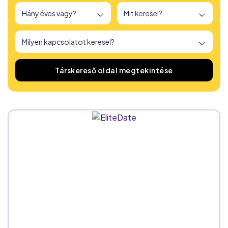
166
társkereső oldalt találtunk
Társkereső oldal megtekintése