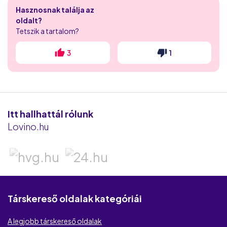
Hasznosnak találja az
Flirthits
oldalt?
Tetszik a tartalom?
Flirt.com
3
1
iDates
Randivonal
Puncs.hu
Itt hallhattál rólunk
Lovino.hu
Love.hu
Elittárs.hu
Be2
Társkereső oldalak kategóriái
Lov.net
A legjobb társkereső oldalak
CougarCrush