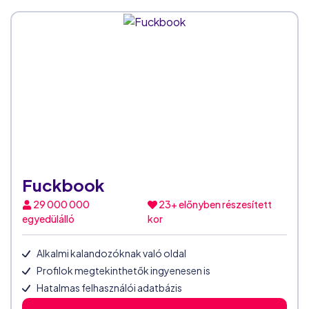
Fuckbook
29 000 000
23+ előnyben részesített
egyedülálló
kor
Alkalmi kalandozóknak való oldal
Profilok megtekinthetők ingyenesen is
Hatalmas felhasználói adatbázis