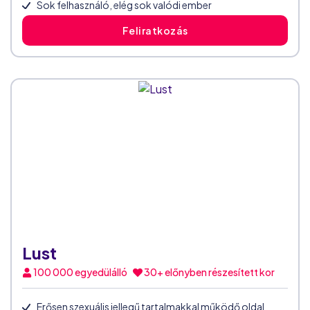
Sok felhasználó, elég sok valódi ember
Feliratkozás
Lust
100 000
egyedülálló
30+ előnyben részesített kor
Erősen szexuális jellegű tartalmakkal működő oldal