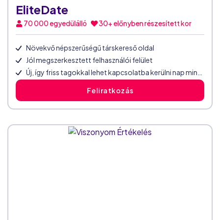
EliteDate
70 000
egyedülálló
30+ előnyben részesített kor
Növekvő népszerűségű társkereső oldal
Jól megszerkesztett felhasználói felület
Új, így friss tagokkal lehet kapcsolatba kerülni nap mint nap
Feliratkozás