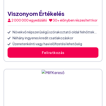
Viszonyom Értékelés
2 000 000
egyedülálló
30+ előnyben részesített kor
Növekvő népszerűségű szórakoztató oldal felnőtteknek
Néhány ingyenes kredit csatlakozáskor
Üzenetenkénti vagy havi előfizetési lehetőség
Feliratkozás