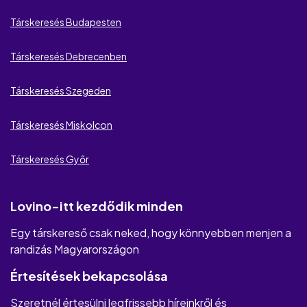
Társkeresés Budapesten
Kézidő
Társkeresés Debrecenben
Only Flirts
Singles 50
Társkeresés Szegeden
WantMatures
Társkeresés Miskolcon
Szexrandi.hu
Társkeresés Győr
Lovino-itt kezdődik minden
Egy társkereső csak neked, hogy könnyebben menjen a
randizás Magyarországon
Értesítések bekapcsolása
Szeretnél értesülni legfrissebb híreinkről és